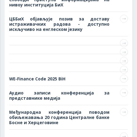
нивоу институција БиХ
ЦББиХ објављује позив за доставу
истраживачких радова - доступно
искључиво на енглеском језику
WE-Finance Code 2025 BiH
Аудио записи конференција за
представнике медија
Међународна конференција поводом
обиљежавања 20 година Централне банке
Босне и Херцеговине