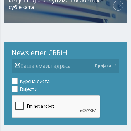
Извјештај о рачунима пословних
субјеката
Newsletter CBBiH
Пријава
Курсна листа
Вијести