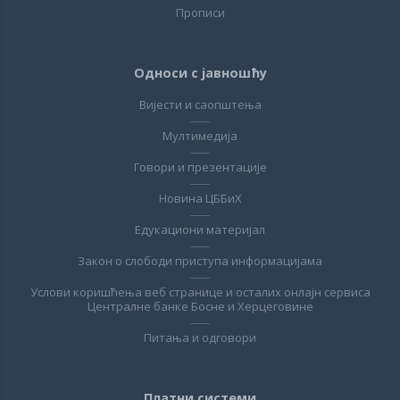
Прописи
Односи с јавношћу
Вијести и саопштења
Мултимедија
Говори и презентације
Новина ЦББиХ
Едукациони материјал
Закон о слободи приступа информацијама
Услови коришћења веб странице и осталих онлајн сервиса
Централне банке Босне и Херцеговине
Питања и одговори
Платни системи