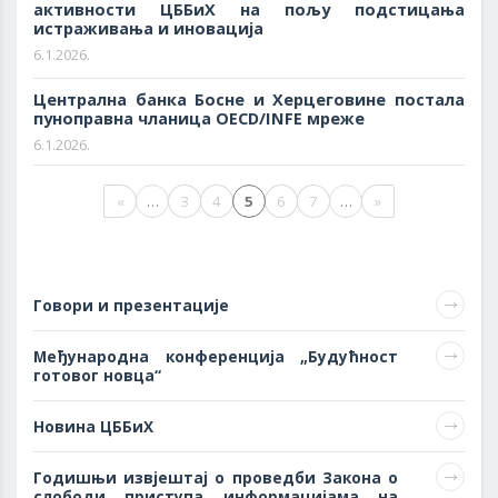
активности ЦББиХ на пољу подстицања
истраживања и иновација
6.1.2026.
Централна банка Босне и Херцеговине постала
пуноправна чланица OECD/INFE мреже
6.1.2026.
«
…
3
4
5
6
7
…
»
Говори и презентације
Међународна конференција „Будућност
готовог новца“
Новина ЦББиХ
Годишњи извјештај о проведби Закона о
слободи приступа информацијама на