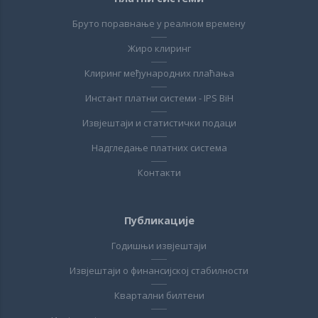
Бруто поравнање у реалном времену
Жиро клиринг
Клиринг међународних плаћања
Инстант платни системи - IPS BiH
Извјештаји и статистички подаци
Надгледање платних система
Контакти
Публикације
Годишњи извјештаји
Извјештаји о финансијској стабилности
Квартални билтени