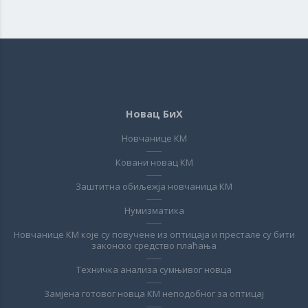
Новац БиХ
Новчанице КМ
Ковани новац КМ
Заштитна обиљежја новчаница КМ
Нумизматика
Новчанице КМ које су повучене из оптицаја и престале су бити
законско средство плаћања
Техничка анализа сумњивог новца
Замјена готовог новца КМ неподобног за оптицај