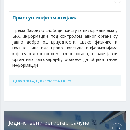
Приступ информацијама
Према Закону о слободи приступа информацијама у
БиХ, информације под контролом јавног органа су
јавно добро од вриједности. Свако физичко и
правно лице има право приступа информацијама
које су под контролом јавног органа, а сваки јавни
орган има одговарајућу обавезу да објави такве
информације.
ДОWНЛОАД ДОКУМЕНАТА
Јединствени регистар рачуна