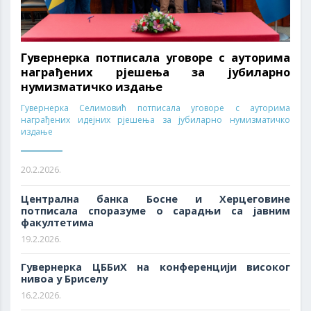
Гувернерка потписала уговоре с ауторима
награђених рјешења за јубиларно
нумизматичко издање
Гувернерка Селимовић потписала уговоре с ауторима
награђених идејних рјешења за јубиларно нумизматичко
издање
20.2.2026.
Централна банка Босне и Херцеговине
потписала споразуме о сарадњи са јавним
факултетима
19.2.2026.
Гувернерка ЦББиХ на конференцији високог
нивоа у Бриселу
16.2.2026.