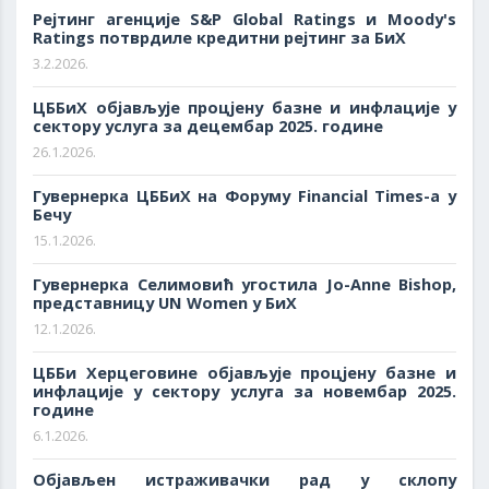
Рејтинг агенције S&P Global Ratings и Moody's
Ratings потврдиле кредитни рејтинг за БиХ
3.2.2026.
ЦББиХ објављује процјену базне и инфлације у
сектору услуга за децембар 2025. године
26.1.2026.
Гувернерка ЦББиХ на Форуму Financial Times-a у
Бечу
15.1.2026.
Гувернерка Селимовић угостила Jo-Anne Bishop,
представницу UN Women у БиХ
12.1.2026.
ЦББи Херцеговине објављује процјену базне и
инфлације у сектору услуга за новембар 2025.
године
6.1.2026.
Објављен истраживачки рад у склопу