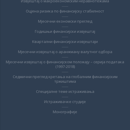
Извјештај о макроекономским неравнотежама
Оцјена ризика по финансијску стабилност
Мјесечни економски преглед
Годишњи финансијски извјештај
Квартални финансијски извјештаји
Мјесечни извјештај о аранжману валутног одбора
Мјесечни извјештај о финансијском положају – серија података
(1997-2018)
Седмични преглед кретања на глобалним финансијским
тржиштима
Специјалне теме истраживања
Истраживачке студије
Монографије