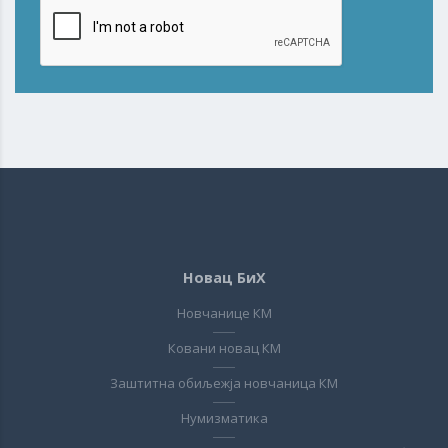
Новац БиХ
Новчанице КМ
Ковани новац КМ
Заштитна обиљежја новчаница КМ
Нумизматика