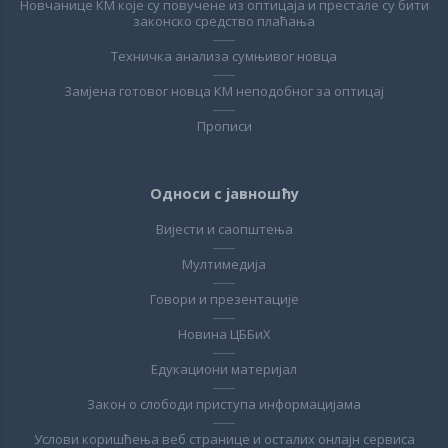
Новчанице КМ које су повучене из оптицаја и престале су бити
законско средство плаћања
Техничка анализа сумњивог новца
Замјена готовог новца КМ неподобног за оптицај
Прописи
Односи с јавношћу
Вијести и саопштења
Мултимедија
Говори и презентације
Новина ЦББиХ
Едукациони материјал
Закон о слободи приступа информацијама
Услови коришћења веб странице и осталих онлајн сервиса