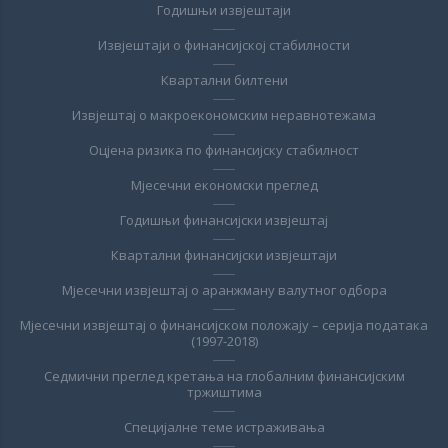
Годишњи извјештаји
Извјештаји о финансијској стабилности
Квартални билтени
Извјештај о макроекономским неравнотежама
Оцјена ризика по финансијску стабилност
Мјесечни економски преглед
Годишњи финансијски извјештај
Квартални финансијски извјештаји
Мјесечни извјештај о аранжману валутног одбора
Мјесечни извјештај о финансијском положају – серија података
(1997-2018)
Седмични преглед кретања на глобалним финансијским
тржиштима
Специјалне теме истраживања