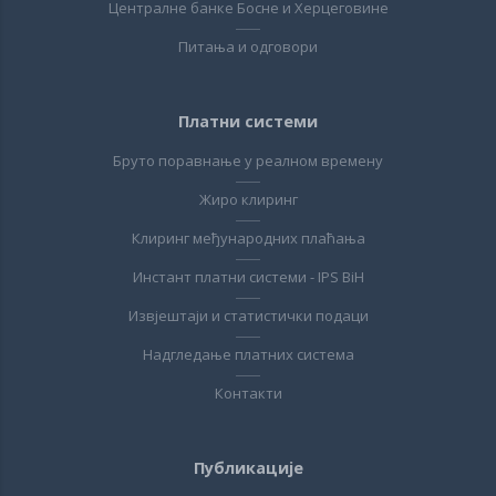
Централне банке Босне и Херцеговине
Питања и одговори
Платни системи
Бруто поравнање у реалном времену
Жиро клиринг
Клиринг међународних плаћања
Инстант платни системи - IPS BiH
Извјештаји и статистички подаци
Надгледање платних система
Контакти
Публикације