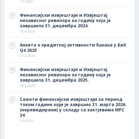
7.7.2022.
Финансијски извјештаји и Извјештај
независног ревизора за годину која је
завршила 31. децембра 2024.
10.4.2025.
Анкета о кредитној активности банака у БиХ
Q4 2025
27.2.2026.
Финансијски извјештаји и Извјештај
независног ревизора за годину која је
завршила 31. децембра 2025.
10.4.2026.
Сажети финансијски извјештаји за период
током године који је завршио 31. марта 2026.
(неревидирани) у складу са захтјевима МРС
34
6.5.2026.