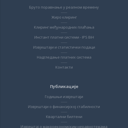
Бруто поравнање у реалном времену
Жиро клиринг
Клиринг међународних плаћања
Инстант платни системи - IPS BiH
Извјештаји и статистички подаци
Надгледање платних система
Контакти
Публикације
Годишњи извјештаји
Извјештаји о финансијској стабилности
Квартални билтени
Извјештај о макроекономским неравнотежама