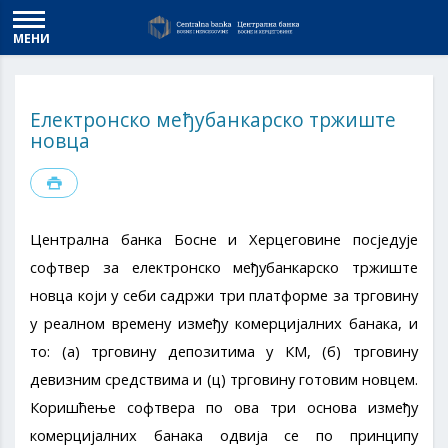
МЕНИ
Електронско међубанкарско тржиште
новца
Централна банка Босне и Херцеговине посједује
софтвер за електронско међубанкарско тржиште
новца који у себи садржи три платформе за трговину
у реалном времену између комерцијалних банака, и
то: (а) трговину депозитима у КМ, (б) трговину
девизним средствима и (ц) трговину готовим новцем.
Коришћење софтвера по ова три основа између
комерцијалних банака одвија се по принципу