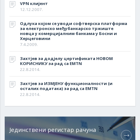
VPN клијент
12.12.2007.
Одлука којом се уводи софтверска платформа
за електронско међубанкарско тржиште
новца у комерцијалним банкама у Босни и
Херцеговини
7.4.2009.
Захтјев за додјелу цертификата НОВОМ
КОРИСНИКУ за рад са EMTN
22.8.2014.
Захтјев за ИЗМЈЕНУ функционалности (и
осталих података) за рад са EMTN
22.8.2014.
Јединствени регистар рачуна