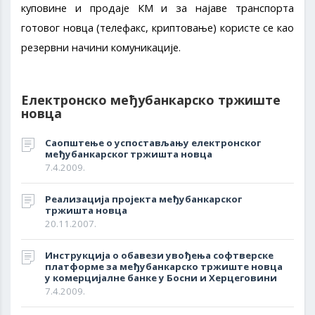
куповине и продаје КМ и за најаве транспорта
готовог новца (телефакс, криптовање) користе се као
резервни начини комуникације.
Електронско међубанкарско тржиште
новца
Саопштење о успостављању електронског
међубанкарског тржишта новца
7.4.2009.
Реализација пројекта међубанкарског
тржишта новца
20.11.2007.
Инструкцијa о обавези увођења софтверске
платформе за међубанкарско тржиште новца
у комерцијалне банке у Босни и Херцеговини
7.4.2009.