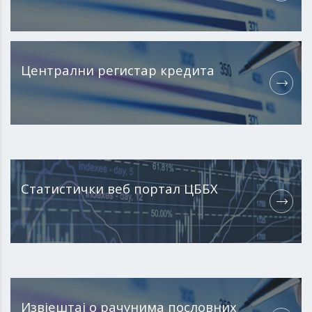
Централни регистар кредита
Статистички веб портал ЦББХ
Извјештај о рачунима пословних