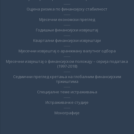
Оцјена ризика по финансијску стабилност
Мјесечни економски преглед
Годишњи финансијски извјештај
Квартални финансијски извјештаји
Мјесечни извјештај о аранжману валутног одбора
Мјесечни извјештај о финансијском положају – серија података
(1997-2018)
Седмични преглед кретања на глобалним финансијским
тржиштима
Специјалне теме истраживања
Истраживачке студије
Монографије