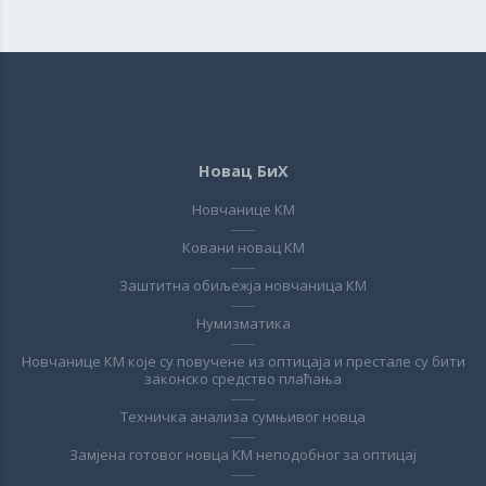
Новац БиХ
Новчанице КМ
Ковани новац КМ
Заштитна обиљежја новчаница КМ
Нумизматика
Новчанице КМ које су повучене из оптицаја и престале су бити
законско средство плаћања
Техничка анализа сумњивог новца
Замјена готовог новца КМ неподобног за оптицај