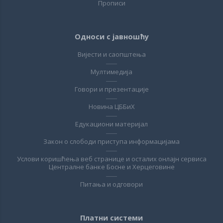
Прописи
Односи с јавношћу
Вијести и саопштења
Мултимедија
Говори и презентације
Новина ЦББиХ
Едукациони материјал
Закон о слободи приступа информацијама
Услови коришћења веб странице и осталих онлајн сервиса
Централне банке Босне и Херцеговине
Питања и одговори
Платни системи