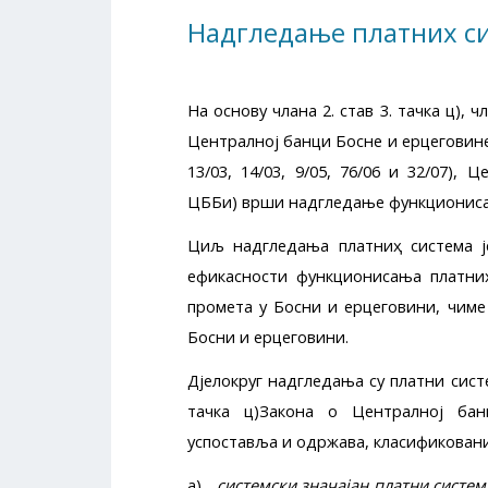
Надгледање платних с
На основу члана 2. став 3. тачка ц), чл
Централној банци Босне и Ҳерцеговине (
13/03, 14/03, 9/05, 76/06 и 32/07),
ЦББиҲ) врши надгледање функциониса
Циљ надгледања платниҳ система ј
ефикасности функционисања платни
промета у Босни и Ҳерцеговини, чим
Босни и Ҳерцеговини.
Дјелокруг надгледања су платни систем
тачка ц)Закона о Централној бан
успоставља и одржава, класификовани
а)
системски значајан платни систем