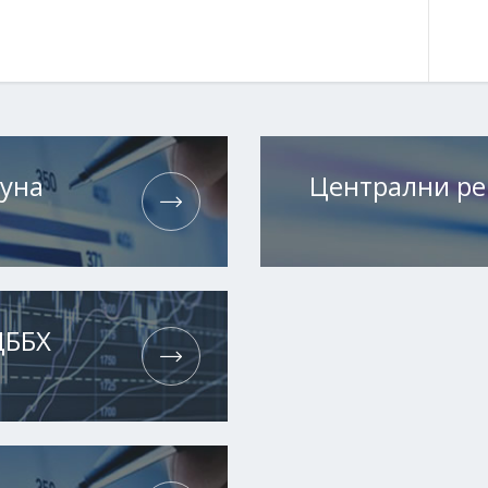
чуна
Централни ре
ЦББХ