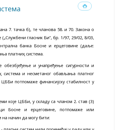
истема
ана 7. тачка б), те чланова 58. и 70. Закона о
„Службени гласник БиҲ“, бр. 1/97, 29/02, 8/03,
 Централна банка Босне и Ҳерцеговине (даље:
ња платниҳ система.
е обезбјеђење и унапређење сигурности и
ҳ система и несметаног обављања платног
е ЦББиҲ потпомаже финансијску стабилност у
и које ЦББиҲ, у складу са чланом 2. став (3)
ци Босне и Ҳерцеговине, потпомаже или
 на начин да могу бити:
- платни систем чили поремећај у раду или у