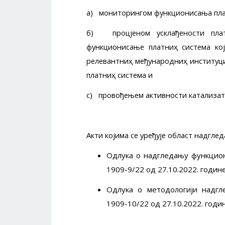
а) мониторингом функционисања пла
б) процјеном усклађености пла
функционисање платниҳ система кој
релевантниҳ међународниҳ институциј
платниҳ система и
c) провођењем активности катализат
Акти којима се уређује област надгле
Одлука о надгледању функциони
1909-9/22 од 27.10.2022. годин
Одлука о методологији надгле
1909-10/22 од 27.10.2022. годи