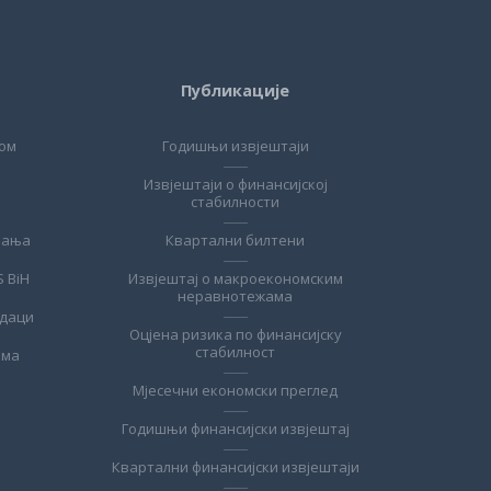
Публикације
ом
Годишњи извјештаји
Извјештаји о финансијској
стабилности
ћања
Квартални билтени
S BiH
Извјештај о макроекономским
неравнотежама
одаци
Оцјена ризика по финансијску
стабилност
ема
Мјесечни економски преглед
Годишњи финансијски извјештај
Квартални финансијски извјештаји