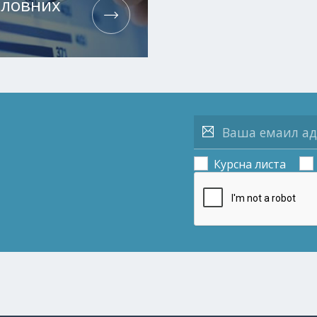
словних
Курсна листа