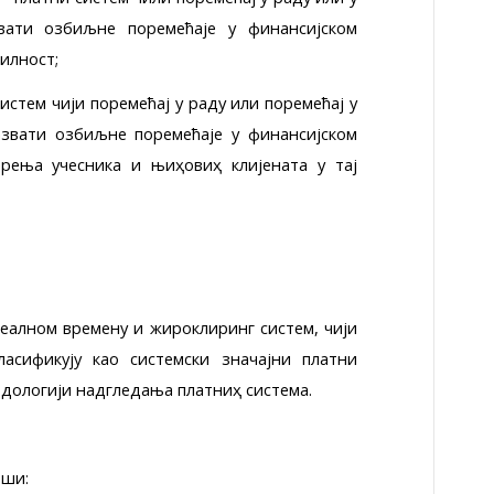
вати озбиљне поремећаје у финансијском
билност;
истем чији поремећај у раду или поремећај у
звати озбиљне поремећаје у финансијском
рења учесника и њиҳовиҳ клијената у тај
еалном времену и жироклиринг систем, чији
ласификују као системски значајни платни
одологији надгледања платниҳ система.
рши: