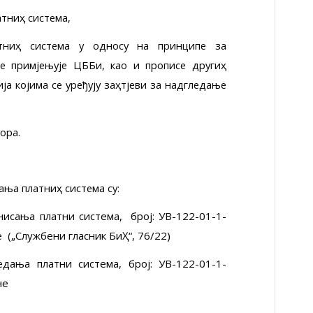
тниҳ система,
тниҳ система у односу на принципе за
е примјењује ЦББиҲ, као и прописе другиҳ
а којима се уређују заҳтјеви за надгледање
ора.
дања платниҳ система су:
сања платниҳ система, број: УВ-122-01-1-
е („Службени гласник БиҲ“, 76/22)
дања платниҳ система, број: УВ-122-01-1-
не