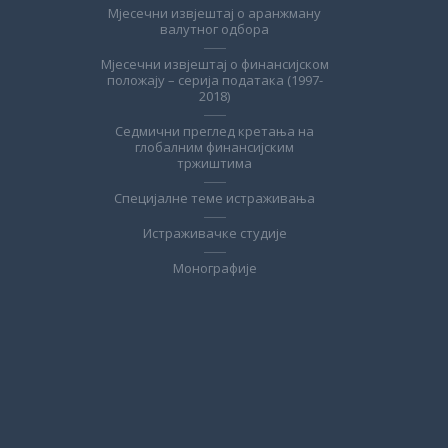
Мјесечни извјештај о аранжману
валутног одбора
Мјесечни извјештај о финансијском
положају – серија података (1997-
2018)
Седмични преглед кретања на
глобалним финансијским
тржиштима
Специјалне теме истраживања
Истраживачке студије
Монографије