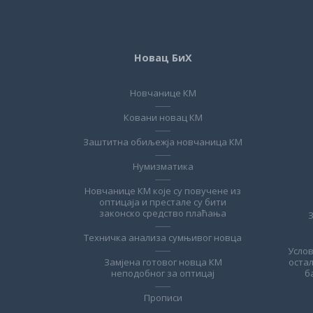
Новац БиХ
Новчанице КМ
Ковани новац КМ
Заштитна обиљежја новчаница КМ
Нумизматика
Новчанице КМ које су повучене из
оптицаја и престале су бити
законско средство плаћања
Техничка анализа сумњивог новца
Усло
Замјена готовог новца КМ
оста
неподобног за оптицај
б
Прописи