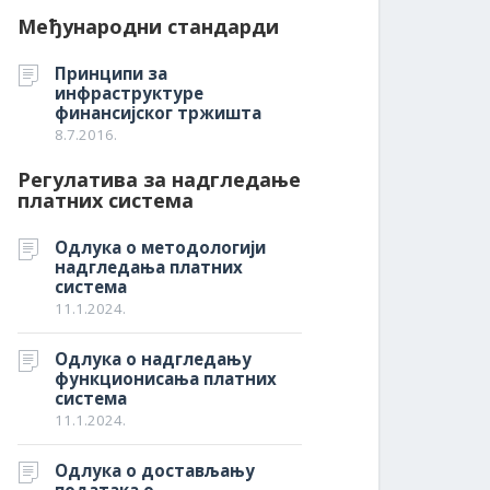
Међународни стандарди
Принципи за
инфраструктуре
финансијског тржишта
8.7.2016.
Регулатива за надгледање
платних система
Одлука о методологији
надгледања платних
система
11.1.2024.
Одлука о надгледању
функционисања платних
система
11.1.2024.
Одлука о достављању