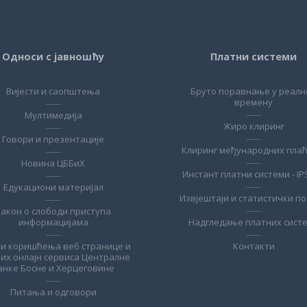
Односи с јавношћу
Платни системи
Вијести и саопштења
Бруто поравнање у реалн
времену
Мултимедија
Жиро клиринг
Говори и презентације
Клиринг међународних пла
Новина ЦББиХ
Инстант платни системи - IP
Едукациони материјал
Извјештаји и статистички п
Закон о слободи приступа
информацијама
Надгледање платних сист
ви коришћења веб странице и
Контакти
лих онлајн сервиса Централне
анке Босне и Херцеговине
Питања и одговори