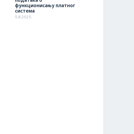
података о
функционисању платног
система
5.8.2025.