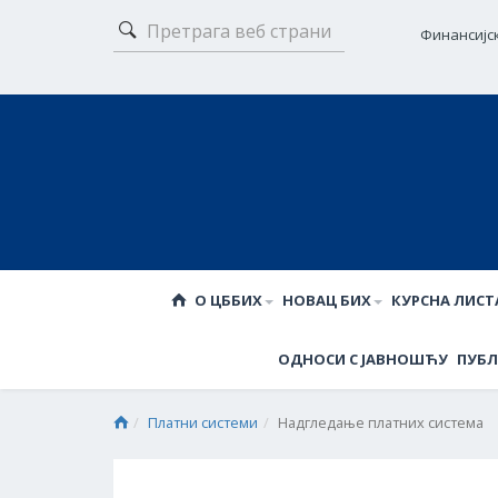
Финансијс
О ЦББИХ
НОВАЦ БИХ
КУРСНА ЛИСТ
ОДНОСИ С ЈАВНОШЋУ
ПУБЛ
Платни системи
Надгледање платних система