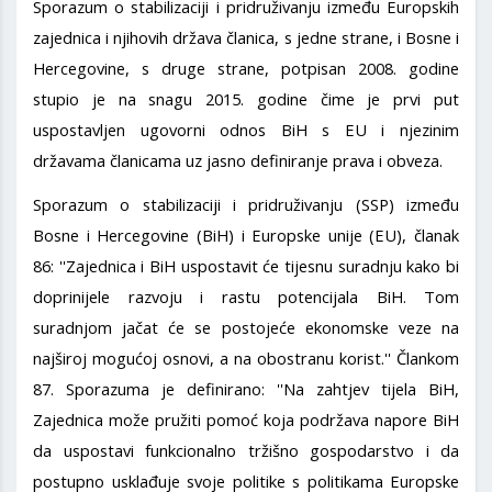
Sporazum o stabilizaciji i pridruživanju između Europskih
zajednica i njihovih država članica, s jedne strane, i Bosne i
Hercegovine, s druge strane, potpisan 2008. godine
stupio je na snagu 2015. godine čime je prvi put
uspostavljen ugovorni odnos BiH s EU i njezinim
državama članicama uz jasno definiranje prava i obveza.
Sporazum o stabilizaciji i pridruživanju (SSP) između
Bosne i Hercegovine (BiH) i Europske unije (EU), članak
86: ''Zajednica i BiH uspostavit će tijesnu suradnju kako bi
doprinijele razvoju i rastu potencijala BiH. Tom
suradnjom jačat će se postojeće ekonomske veze na
najširoj mogućoj osnovi, a na obostranu korist.'' Člankom
87. Sporazuma je definirano: ''Na zahtjev tijela BiH,
Zajednica može pružiti pomoć koja podržava napore BiH
da uspostavi funkcionalno tržišno gospodarstvo i da
postupno usklađuje svoje politike s politikama Europske