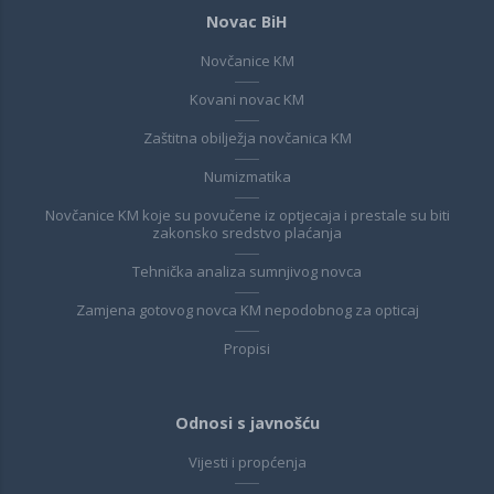
Novac BiH
Novčanice KM
Kovani novac KM
Zaštitna obilježja novčanica KM
Numizmatika
Novčanice KM koje su povučene iz optjecaja i prestale su biti
zakonsko sredstvo plaćanja
Tehnička analiza sumnjivog novca
Zamjena gotovog novca KM nepodobnog za opticaj
Propisi
Odnosi s javnošću
Vijesti i propćenja