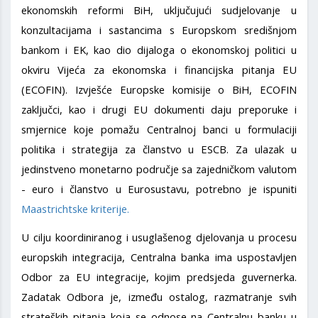
ekonomskih reformi BiH, uključujući sudjelovanje u
konzultacijama i sastancima s Europskom središnjom
bankom i EK, kao dio dijaloga o ekonomskoj politici u
okviru Vijeća za ekonomska i financijska pitanja EU
(ECOFIN). Izvješće Europske komisije o BiH, ECOFIN
zaključci, kao i drugi EU dokumenti daju preporuke i
smjernice koje pomažu Centralnoj banci u formulaciji
politika i strategija za članstvo u ESCB. Za ulazak u
jedinstveno monetarno područje sa zajedničkom valutom
- euro i članstvo u Eurosustavu, potrebno je ispuniti
Maastrichtske kriterije.
U cilju koordiniranog i usuglašenog djelovanja u procesu
europskih integracija, Centralna banka ima uspostavljen
Odbor za EU integracije, kojim predsjeda guvernerka.
Zadatak Odbora je, između ostalog, razmatranje svih
strateških pitanja koja se odnose na Centralnu banku u