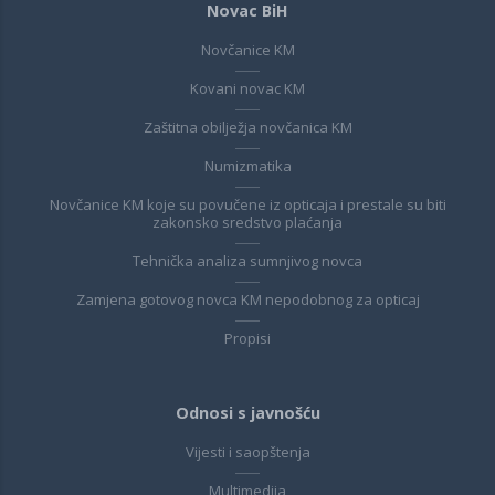
Novac BiH
Novčanice KM
Kovani novac KM
Zaštitna obilježja novčanica KM
Numizmatika
Novčanice KM koje su povučene iz opticaja i prestale su biti
zakonsko sredstvo plaćanja
Tehnička analiza sumnjivog novca
Zamjena gotovog novca KM nepodobnog za opticaj
Propisi
Odnosi s javnošću
Vijesti i saopštenja
Multimedija