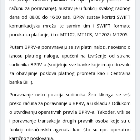
računu za poravnanje). Sustav je u funkciji svakog radnog
dana od 08.00 do 16.00 sati. BPRV sustav koristi SWIFT
komunikacijsku mrežu te samim tim i SWIFT formate
poruka za plaćanje, i to: MT102, MT103, MT202 i MT205.
Putem BPRV-a poravnavaju se svi platni nalozi, neovisno o
iznosu platnog naloga, upućeni na izvršenje od strane
sudionika BPRV-a (sudjeluju sve banke koje imaju dozvolu
za obavljanje poslova platnog prometa kao i Centralna
banka BiH).
Poravnanje neto pozicija sudionika Žiro kliringa se vrši
preko računa za poravnanje u BPRV, a u skladu s Odlukom
o utvrđivanju operativnih pravila BPRV-a. Također, vrši se
i poravnanje transakcija drugih pravnih osoba koje su u
funkciji obračunskih agenata kao što su npr. operatori
kartičnog poslovanja.