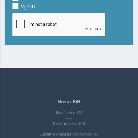
Vijesti
Novac BiH
Novčanice KM
Kovani novac KM
Zaštitna obilježja novčanica KM