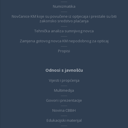
Numizmatika
Novčanice KM koje su povučene iz optjecaja i prestale su biti
zakonsko sredstvo plaćanja
Tehnička analiza sumnjivog novca
Zamjena gotovog novca KM nepodobnog za opticaj
Propisi
Odnosi s javnošću
Vijesti i propćenja
Multimedija
Govori i prezentacije
Novina CBBiH
Edukacijski materijal