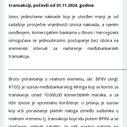
transakciji, počevši od 01.11.2024. godine.
Iznos jedinstvene naknade koji je utvrđen manji je od
sadašnje prosječne vrijednosti iznosa naknada, a njenim
uvođenjem, komercijalnim bankama u Bosni i Hercegovini
omogućava se jednoobrazno postupanje bez obzira na
vremenski interval za namirenje međubankarskih
transakcija.
_____________________________________________________________________
Bruto poravnanje u realnom vremenu, skr. BPRV (engl.
RTGS) je sustav međubankarskog kliringa koji se koristi za
transkacije iznad 10.000,00 konvertibilnih maraka, a za
niže iznose je opcionalno korištenje. U pitanju je sustav
koji vrši poravnanje platnih naloga između sudionika u
realnom vremenu tj. transakcije koje idu putem BPRV-a se
izvršavaju odmah (ukoliko za njih postoji pokriće na