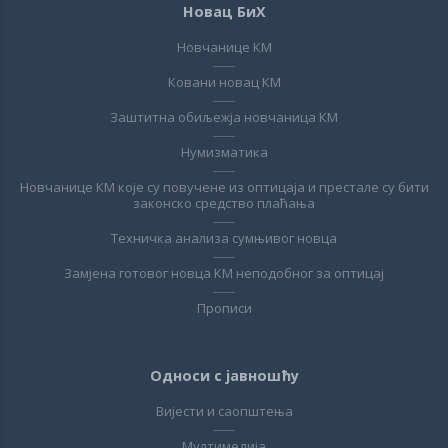
Новац БиХ
Новчанице КМ
Ковани новац КМ
Заштитна обиљежја новчаница КМ
Нумизматика
Новчанице КМ које су повучене из оптицаја и престале су бити
законско средство плаћања
Техничка анализа сумњивог новца
Замјена готовог новца КМ неподобног за оптицај
Прописи
Односи с јавношћу
Вијести и саопштења
Мултимедија