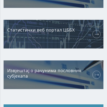
Статистички веб портал ЦББХ
Извјештај о рачунима пословних
субјеката