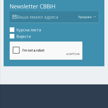
Newsletter CBBiH
Пријава
Курсна листа
Вијести