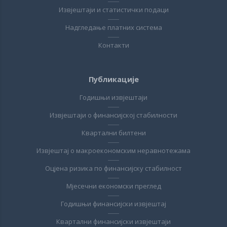
Извјештаји и статистички подаци
Надгледање платних система
Контакти
Публикације
Годишњи извјештаји
Извјештаји о финансијској стабилности
Квартални билтени
Извјештај о макроекономским неравнотежама
Оцјена ризика по финансијску стабилност
Мјесечни економски преглед
Годишњи финансијски извјештај
Квартални финансијски извјештаји