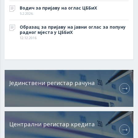
Водич за пријаву на оглас ЦББиХ
5.2.2026.
Образац за пријаву на јавни оглас за попуну
радног мјеста у ЦББиХ
12.12.2016.
Јединствени регистар рачуна
Централни регистар кредита