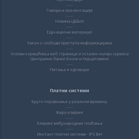
Говори и презентације
Новина ЦББиХ
Едукациони материјал
Закон о слободи приступа информацијама
Услови коришћења веб странице и осталих онлајн сервиса
Централне банке Босне и Херцеговине
Питања и одговори
Платни системи
Бруто поравнање у реалном времену
Жиро клиринг
Клиринг међународних плаћања
Инстант платни системи - IPS BiH