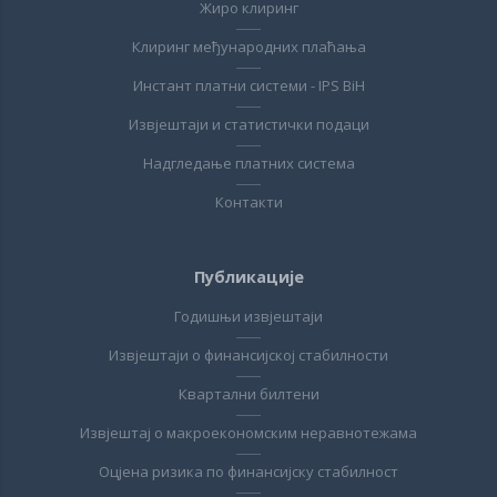
Жиро клиринг
Клиринг међународних плаћања
Инстант платни системи - IPS BiH
Извјештаји и статистички подаци
Надгледање платних система
Контакти
Публикације
Годишњи извјештаји
Извјештаји о финансијској стабилности
Квартални билтени
Извјештај о макроекономским неравнотежама
Оцјена ризика по финансијску стабилност