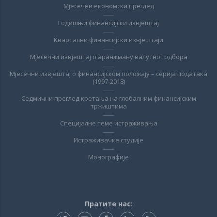
Мјесечни економски преглед
Годишњи финансијски извјештај
Квартални финансијски извјештаји
Мјесечни извјештај о аранжману валутног одбора
Мјесечни извјештај о финансијском положају – серија података
(1997-2018)
Седмични преглед кретања на глобалним финансијским
тржиштима
Специјалне теме истраживања
Истраживачке студије
Монографије
Пратите нас: