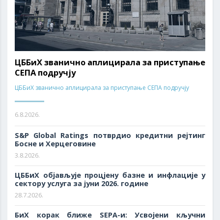
ЦББиХ званично аплицирала за приступање
СЕПА подручју
ЦББиХ званично аплицирала за приступање СЕПА подручју
6.8.2026.
S&P Global Ratings потврдио кредитни рејтинг
Босне и Херцеговине
3.8.2026.
ЦББиХ објављује процјену базне и инфлације у
сектору услуга за јуни 2026. године
28.7.2026.
БиХ корак ближе SEPA-и: Усвојени кључни