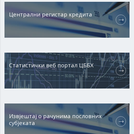
Централни регистар кредита
Статистички веб портал ЦББХ
Извјештај о рачунима пословних
субјеката