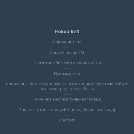
Новац БиХ
Новчанице КМ
Ковани новац КМ
Заштитна обиљежја новчаница КМ
Нумизматика
Новчанице КМ које су повучене из оптицаја и престале су бити
законско средство плаћања
Техничка анализа сумњивог новца
Замјена готовог новца КМ неподобног за оптицај
Прописи