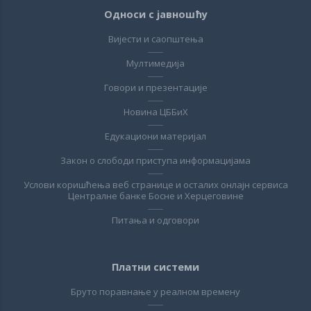
Односи с јавношћу
Вијести и саопштења
Мултимедија
Говори и презентације
Новина ЦББиХ
Едукациони материјал
Закон о слободи приступа информацијама
Услови коришћења веб странице и осталих онлајн сервиса
Централне банке Босне и Херцеговине
Питања и одговори
Платни системи
Бруто поравнање у реалном времену