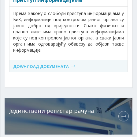
Према Закону о слободи приступа информацијама у
БиХ, информације под контролом јавног органа су
јавно добро од вриједности. Свако физичко и
правно лице има право приступа информацијама
које су под контролом јавног органа, а сваки јавни
орган има одговарајућу обавезу да објави такве
информације.
ДОWНЛОАД ДОКУМЕНАТА
Јединствени регистар рачуна