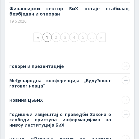
Финансијски сектор БиХ остаје стабилан,
безбједан и отпоран
19.6.2026.
«
1
2
3
4
5
…
»
Говори и презентације
Међународна конференција „Будућност
готовог новца“
Новина ЦББиХ
Годишњи извјештај о проведби Закона о
слободи приступа информацијама на
нивоу институција БиХ