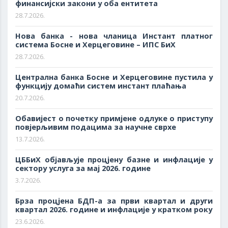
финансијски закони у оба ентитета
28.7.2026.
Нова банка - нова чланица Инстант платног
система Босне и Херцеговине – ИПС БиХ
28.7.2026.
Цeнтрaлнa бaнкa Бoснe и Хeрцeгoвинe пустилa у
функциjу дoмaћи систeм инстaнт плaћaњa
20.7.2026.
Обавијест о почетку примјене одлуке о приступу
повјерљивим подацима за научне сврхе
13.7.2026.
ЦББиХ објављује процјену базне и инфлације у
сектору услуга за мај 2026. године
3.7.2026.
Брза процјена БДП-а за први квартал и други
квартал 2026. године и инфлације у кратком року
23.6.2026.