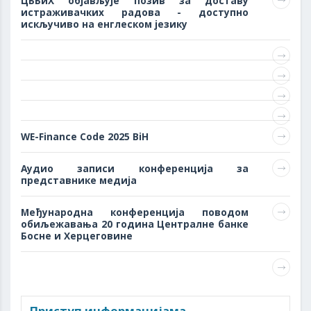
ЦББиХ објављује позив за доставу
истраживачких радова - доступно
искључиво на енглеском језику
WE-Finance Code 2025 BiH
Аудио записи конференција за
представнике медија
Међународна конференција поводом
обиљежавања 20 година Централне банке
Босне и Херцеговине
Приступ информацијама