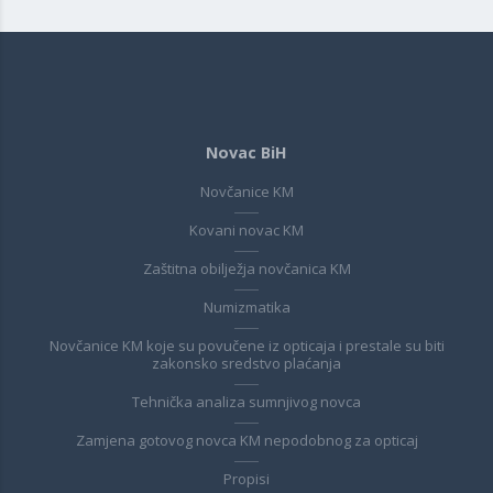
Novac BiH
Novčanice KM
Kovani novac KM
Zaštitna obilježja novčanica KM
Numizmatika
Novčanice KM koje su povučene iz opticaja i prestale su biti
zakonsko sredstvo plaćanja
Tehnička analiza sumnjivog novca
Zamjena gotovog novca KM nepodobnog za opticaj
Propisi