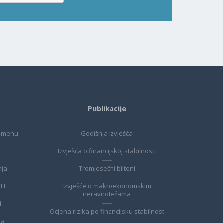
Publikacije
remenu
Godišnja izvješća
Izvješća o financijskoj stabilnosti
nja
Tromjesečni bilteni
BiH
Izvješće o makroekonomskim
neravnotežama
i
Ocjena rizika po financijsku stabilnost
va