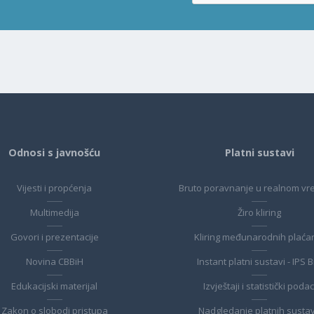
Odnosi s javnošću
Platni sustavi
Vijesti i propćenja
Bruto poravnanje u realnom v
Multimedija
Žiro kliring
Govori i prezentacije
Kliring međunarodnih plaća
Novina CBBiH
Instant platni sustavi - IPS 
Edukacijski materijal
Izvještaji i statistički podac
Zakon o slobodi pristupa
Nadgledanje platnih susta