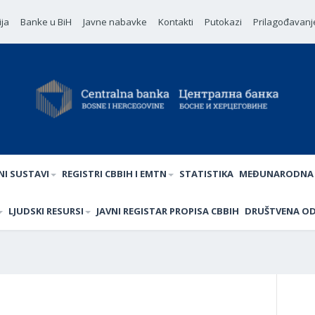
ija
Banke u BiH
Javne nabavke
Kontakti
Putokazi
Prilagođavanj
NI SUSTAVI
REGISTRI CBBIH I EMTN
STATISTIKA
MEĐUNARODNA 
LJUDSKI RESURSI
JAVNI REGISTAR PROPISA CBBIH
DRUŠTVENA O