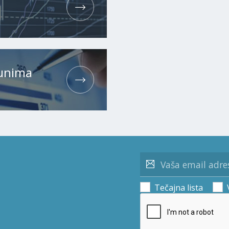
čunima
Tečajna lista