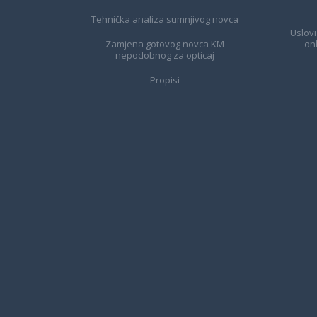
Tehnička analiza sumnjivog novca
Uslovi
Zamjena gotovog novca KM
on
nepodobnog za opticaj
Propisi