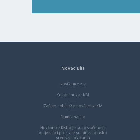
Novac BiH
Novčanice KM
Kovani novac KM
Zaštitna obilježja novčanica KM
Numizmatika
Novčanice KM koje su povučene iz
optjecaja i prestale su biti zakonsko
sredstvo plaćanja