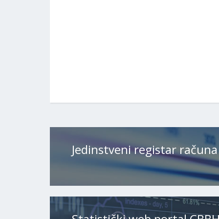
Jedinstveni registar računa
Statistički web portal CBB