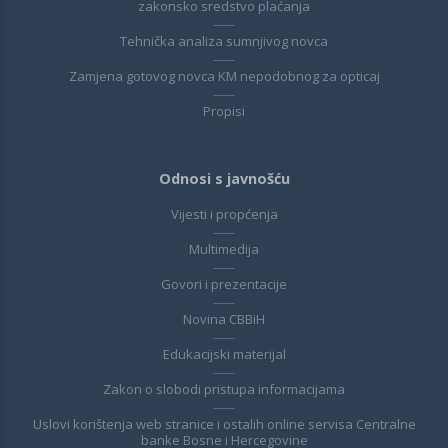
zakonsko sredstvo plaćanja
Tehnička analiza sumnjivog novca
Zamjena gotovog novca KM nepodobnog za opticaj
Propisi
Odnosi s javnošću
Vijesti i propćenja
Multimedija
Govori i prezentacije
Novina CBBiH
Edukacijski materijal
Zakon o slobodi pristupa informacijama
Uslovi korištenja web stranice i ostalih online servisa Centralne
banke Bosne i Hercegovine