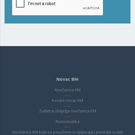
Novac BiH
Novčanice KM
Kovani novac KM
Zaštitna obilježja novčanica KM
Numizmatika
Novčanice KM koje su povučene iz optjecaja i prestale su biti