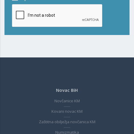
Novac BiH
Novčanice KM
Kovani novac KM
Zaštitna obilježja novčanica KM
Numizmatika