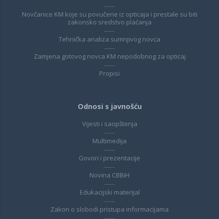
Novčanice KM koje su povučene iz opticaja i prestale su biti
zakonsko sredstvo plaćanja
Tehnička analiza sumnjivog novca
Zamjena gotovog novca KM nepodobnog za opticaj
Propisi
Odnosi s javnošću
Vijesti i saopštenja
Multimedija
Govori i prezentacije
Novina CBBiH
Edukacijski materijal
Zakon o slobodi pristupa informacijama