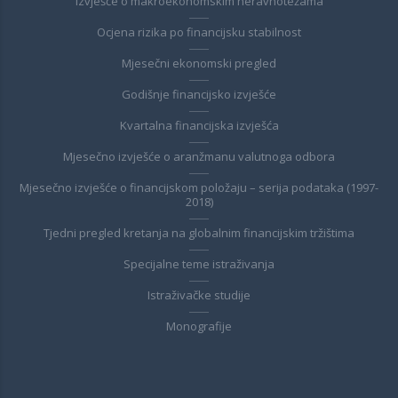
Izvješće o makroekonomskim neravnotežama
Ocjena rizika po financijsku stabilnost
Mjesečni ekonomski pregled
Godišnje financijsko izvješće
Kvartalna financijska izvješća
Mjesečno izvješće o aranžmanu valutnoga odbora
Mjesečno izvješće o financijskom položaju – serija podataka (1997-
2018)
Tjedni pregled kretanja na globalnim financijskim tržištima
Specijalne teme istraživanja
Istraživačke studije
Monografije