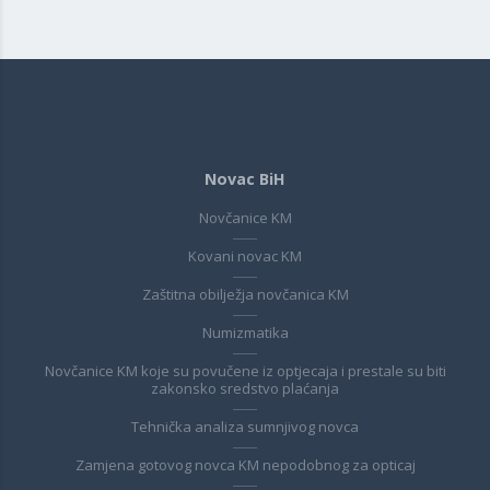
Novac BiH
Novčanice KM
Kovani novac KM
Zaštitna obilježja novčanica KM
Numizmatika
Novčanice KM koje su povučene iz optjecaja i prestale su biti
zakonsko sredstvo plaćanja
Tehnička analiza sumnjivog novca
Zamjena gotovog novca KM nepodobnog za opticaj