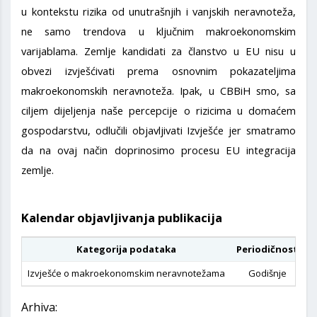
u kontekstu rizika od unutrašnjih i vanjskih neravnoteža,
ne samo trendova u ključnim makroekonomskim
varijablama. Zemlje kandidati za članstvo u EU nisu u
obvezi izvješćivati prema osnovnim pokazateljima
makroekonomskih neravnoteža. Ipak, u CBBiH smo, sa
ciljem dijeljenja naše percepcije o rizicima u domaćem
gospodarstvu, odlučili objavljivati Izvješće jer smatramo
da na ovaj način doprinosimo procesu EU integracija
zemlje.
Kalendar objavljivanja publikacija
Kategorija podataka
Periodičnost
D
Izvješće o makroekonomskim neravnotežama
Godišnje
Arhiva: