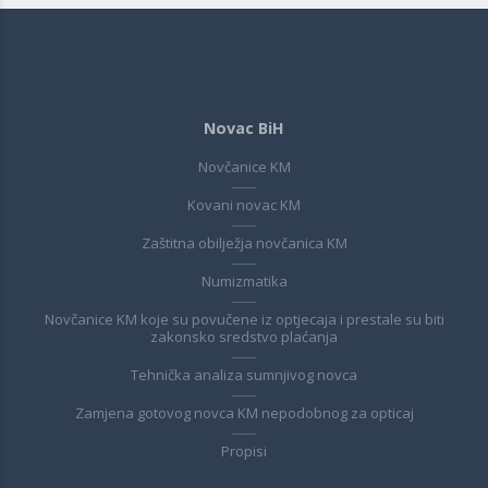
Novac BiH
Novčanice KM
Kovani novac KM
Zaštitna obilježja novčanica KM
Numizmatika
Novčanice KM koje su povučene iz optjecaja i prestale su biti
zakonsko sredstvo plaćanja
Tehnička analiza sumnjivog novca
Zamjena gotovog novca KM nepodobnog za opticaj
Propisi