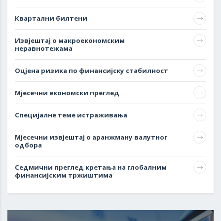
Квартални билтени
Извјештај о макроекономским
неравнотежама
Оцјена ризика по финансијску стабилност
Мјесечни економски преглед
Специјалне теме истраживања
Мјесечни извјештај о аранжману валутног
одбора
Седмични преглед кретања на глобалним
финансијским тржиштима