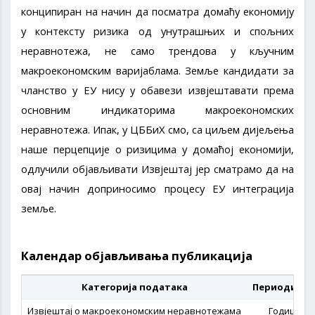
конципиран на начин да посматра домаћу економију
у контексту ризика од унутрашњих и спољних
неравнотежа, не само трендова у кључним
макроекономским варијаблама. Земље кандидати за
чланство у ЕУ нису у обавези извјештавати према
основним индикаторима макроекономских
неравнотежа. Ипак, у ЦББиХ смо, са циљем дијељења
наше перцепције о ризицима у домаћој економији,
одлучили објављивати Извјештај јер сматрамо да на
овај начин доприносимо процесу ЕУ интеграција
земље.
Календар објављивања публикација
Категорија података
Периодично
Извјештај о макроекономским неравнотежама
Годишње