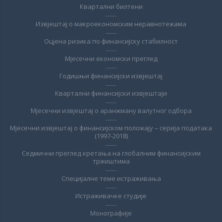
Квартални билтени
Извјештај о макроекономским неравнотежама
Оцјена ризика по финансијску стабилност
Мјесечни економски преглед
Годишњи финансијски извјештај
Квартални финансијски извјештаји
Мјесечни извјештај о аранжману валутног одбора
Мјесечни извјештај о финансијском положају – серија података
(1997-2018)
Седмични преглед кретања на глобалним финансијским
тржиштима
Специјалне теме истраживања
Истраживачке студије
Монографије