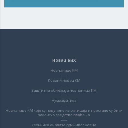
Новац БиХ
Новчанице КМ
Ковани новац КМ
Заштитна обиљежја новчаница КМ
Нумизматика
Новчанице КМ које су повучене из оптицаја и престале су бити
законско средство плаћања
Техничка анализа сумњивог новца