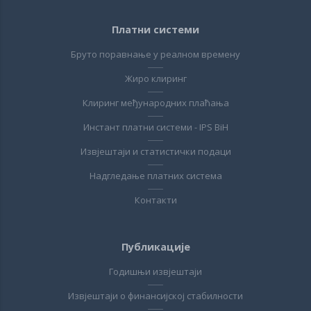
Платни системи
Бруто поравнање у реалном времену
Жиро клиринг
Клиринг међународних плаћања
Инстант платни системи - IPS BiH
Извјештаји и статистички подаци
Надгледање платних система
Контакти
Публикације
Годишњи извјештаји
Извјештаји о финансијској стабилности