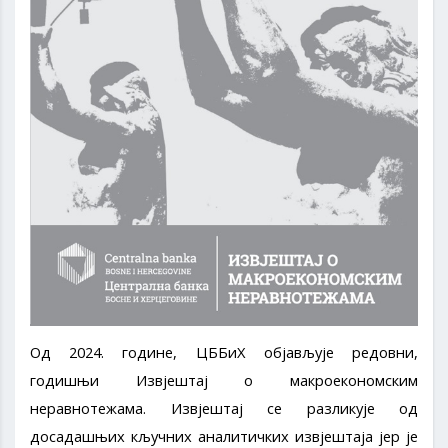
Од 2024. године, ЦББиХ објављује редовни,
годишњи Извјештај о макроекономским
неравнотежама. Извјештај се разликује од
досадашњих кључних аналитичких извјештаја јер је