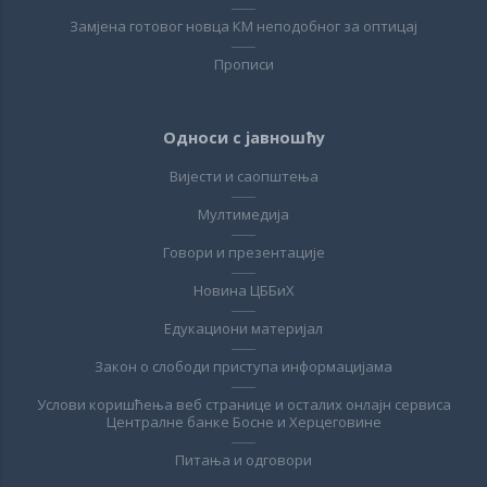
Замјена готовог новца КМ неподобног за оптицај
Прописи
Односи с јавношћу
Вијести и саопштења
Мултимедија
Говори и презентације
Новина ЦББиХ
Едукациони материјал
Закон о слободи приступа информацијама
Услови коришћења веб странице и осталих онлајн сервиса
Централне банке Босне и Херцеговине
Питања и одговори