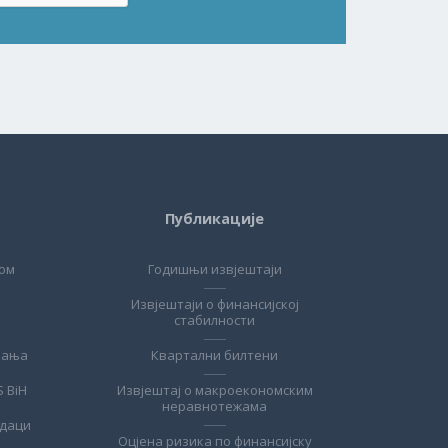
Публикације
ом
Годишњи извјештаји
Извјештаји о финансијској
стабилности
ћања
Квартални билтени
S BiH
Извјештај о макроекономским
неравнотежама
одаци
Оцјена ризика по финансијску