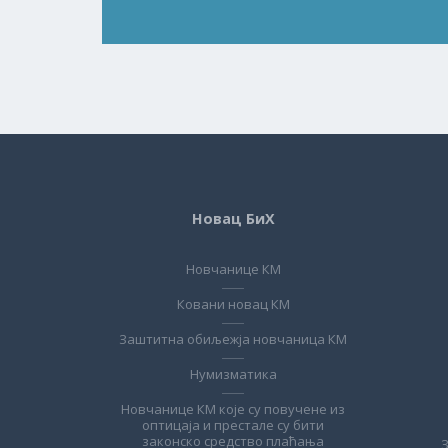
Новац БиХ
Новчанице КМ
Ковани новац КМ
Заштитна обиљежја новчаница КМ
Нумизматика
Новчанице КМ које су повучене из
оптицаја и престале су бити
законско средство плаћања