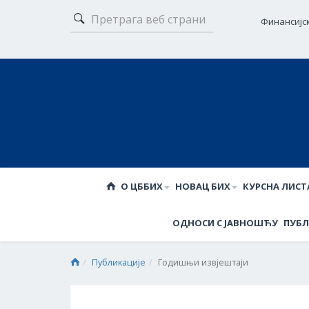
Финансијс
О ЦББИХ
НОВАЦ БИХ
КУРСНА ЛИСТ
ОДНОСИ С ЈАВНОШЋУ
ПУБЛ
Публикације
Годишњи извјештаји