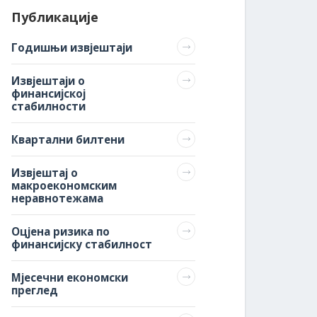
Публикације
Годишњи извјештаји
Извјештаји о
финансијској
стабилности
Квартални билтени
Извјештај о
макроекономским
неравнотежама
Оцјена ризика по
финансијску стабилност
Мјесечни економски
преглед