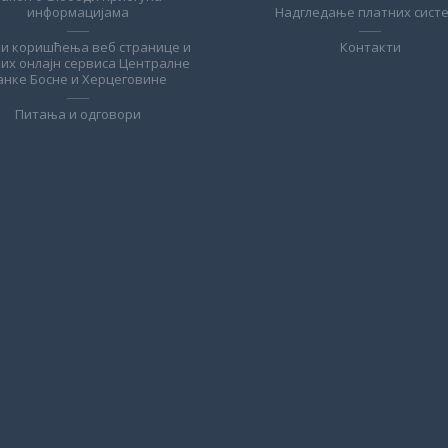
информацијама
Надгледање платних сист
ви коришћења веб странице и
Контакти
лих онлајн сервиса Централне
анке Босне и Херцеговине
Питања и одговори