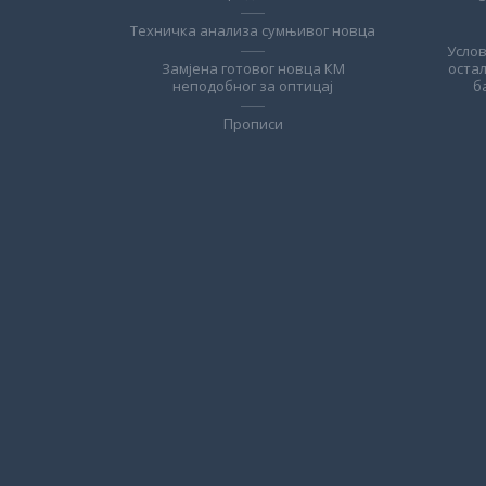
Техничка анализа сумњивог новца
Усло
Замјена готовог новца КМ
оста
неподобног за оптицај
б
Прописи