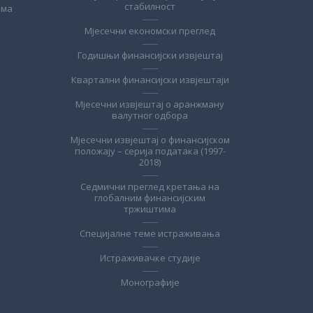
стабилност
ема
Мјесечни економски преглед
Годишњи финансијски извјештај
Квартални финансијски извјештаји
Мјесечни извјештај о аранжману
валутног одбора
Мјесечни извјештај о финансијском
положају – серија података (1997-
2018)
Седмични преглед кретања на
глобалним финансијским
тржиштима
Специјалне теме истраживања
Истраживачке студије
Монографије