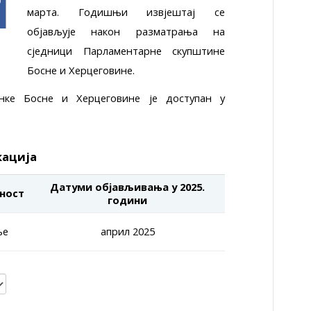
марта. Годишњи извјештај се
објављује након разматрања на
сједници Парламентарне скупштине
Босне и Херцеговине.
нке Босне и Херцеговине је доступан у
кација
Датуми објављивања у 2025.
ност
години
ње
април 2025