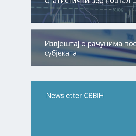
Статистички веб портал 
Извјештај о рачунима по
субјеката
Newsletter CBBiH