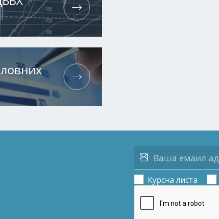
ЦББХ
словних
Курсна листа