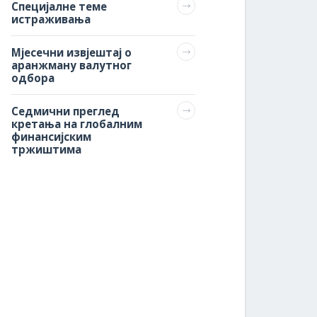
Специјалне теме
истраживања
Мјесечни извјештај о
аранжману валутног
одбора
Седмични преглед
кретања на глобалним
финансијским
тржиштима