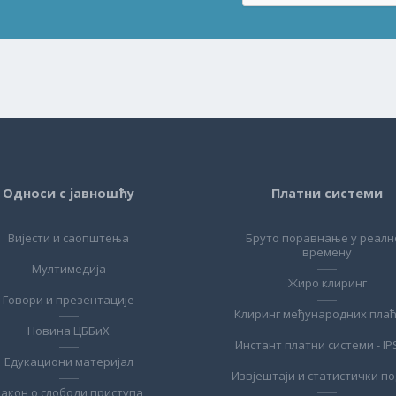
Односи с јавношћу
Платни системи
Вијести и саопштења
Бруто поравнање у реалн
времену
Мултимедија
Жиро клиринг
Говори и презентације
Клиринг међународних пла
Новина ЦББиХ
Инстант платни системи - IP
Едукациони материјал
Извјештаји и статистички п
Закон о слободи приступа