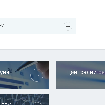
ну
чуна
Централни ре