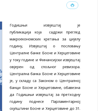
Годишњи извјештај је
публикација која садржи преглед
макроекономских кретања за цијелу
годину, Извјештај о пословању
Централне банке Босне и Херцеговине
у току године и Финансијски извјештај
овјерен од спољног ревизора.
Централна банка Босне и Херцеговине
је, у складу са Законом о Централној
банци Босне и Херцеговине, обавезна
да Годишњи извјештај за претходну
годину поднесе Парламентарној
скупштини Босне и Херцеговине до 31.