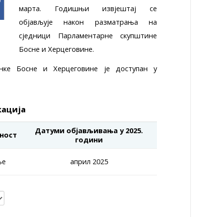
марта. Годишњи извјештај се
објављује након разматрања на
сједници Парламентарне скупштине
Босне и Херцеговине.
нке Босне и Херцеговине је доступан у
кација
Датуми објављивања у 2025.
ност
години
ње
април 2025