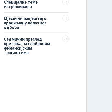
Специјалне теме
истраживања
Мјесечни извјештај о
аранжману валутног
одбора
Седмични преглед
кретања на глобалним
финансијским
тржиштима