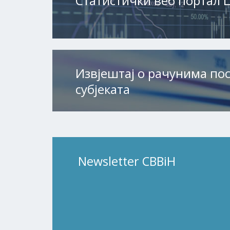
Статистички веб портал 
Извјештај о рачунима по
субјеката
Newsletter CBBiH