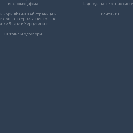
информацијама
Надгледање платних сист
ви коришћења веб странице и
Контакти
лих онлајн сервиса Централне
анке Босне и Херцеговине
Питања и одговори