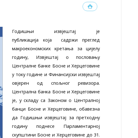
Годишњи извјештај је
публикација која садржи преглед
макроекономских кретања за цијелу
годину, Извјештај о пословању
Централне банке Босне и Херцеговине
у току године и Финансијски извјештај
овјерен од спољног ревизора.
Централна банка Босне и Херцеговине
је, у складу са Законом о Централној
банци Босне и Херцеговине, обавезна
да Годишњи извјештај за претходну
годину поднесе Парламентарној
скупштини Босне и Херцеговине до 31.