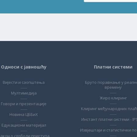
Односи с јавношћу
Платни системи
Вијести и саопштења
Бруто поравнање у реалн
времену
Мултимедија
Жиро клиринг
Говори и презентације
Клиринг међународних пла
Новина ЦББиХ
Инстант платни системи - IP
Едукациони материјал
Извјештаји и статистички п
Закон о слободи приступа