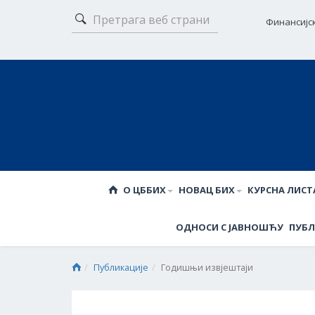
Финансијс
О ЦББИХ
НОВАЦ БИХ
КУРСНА ЛИСТ
ОДНОСИ С ЈАВНОШЋУ
ПУБЛ
Публикације
Годишњи извјештаји