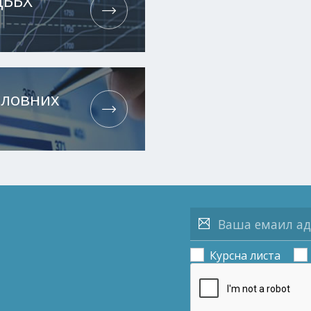
ЦББХ
словних
Курсна листа