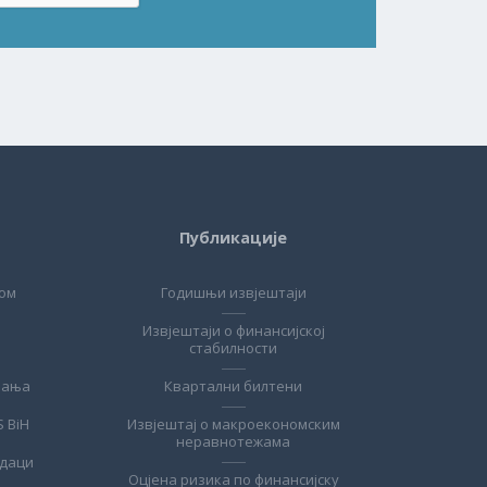
Публикације
ом
Годишњи извјештаји
Извјештаји о финансијској
стабилности
ћања
Квартални билтени
S BiH
Извјештај о макроекономским
неравнотежама
одаци
Оцјена ризика по финансијску