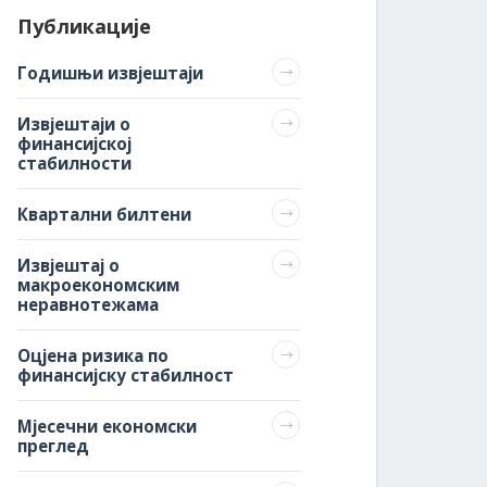
Публикације
Годишњи извјештаји
Извјештаји о
финансијској
стабилности
Квартални билтени
Извјештај о
макроекономским
неравнотежама
Оцјена ризика по
финансијску стабилност
Мјесечни економски
преглед