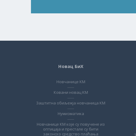
Новац БиХ
Новчанице КМ
Ковани новац КМ
Заштитна обиљежја новчаница КМ
Нумизматика
Новчанице КМ које су повучене из
оптицаја и престале су бити
законско средство плаћања