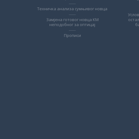
Техничка анализа сумњивог новца
Усло
Замјена готовог новца КМ
оста
неподобног за оптицај
б
Прописи