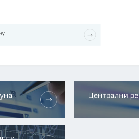
ну
чуна
Централни ре