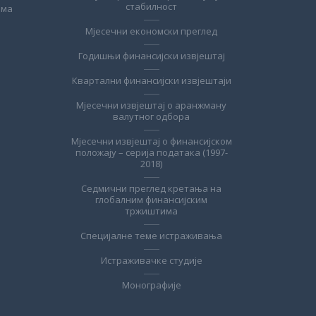
стабилност
ема
Мјесечни економски преглед
Годишњи финансијски извјештај
Квартални финансијски извјештаји
Мјесечни извјештај о аранжману
валутног одбора
Мјесечни извјештај о финансијском
положају – серија података (1997-
2018)
Седмични преглед кретања на
глобалним финансијским
тржиштима
Специјалне теме истраживања
Истраживачке студије
Монографије