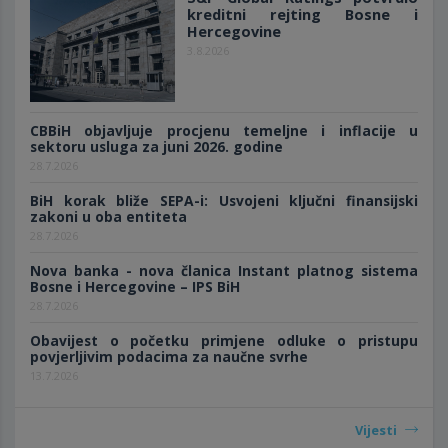
kreditni rejting Bosne i
Hercegovine
3.8.2026
CBBiH objavljuje procjenu temeljne i inflacije u
sektoru usluga za juni 2026. godine
28.7.2026
BiH korak bliže SEPA-i: Usvojeni ključni finansijski
zakoni u oba entiteta
28.7.2026
Nova banka - nova članica Instant platnog sistema
Bosne i Hercegovine – IPS BiH
28.7.2026
Obavijest o početku primjene odluke o pristupu
povjerljivim podacima za naučne svrhe
13.7.2026
Vijesti