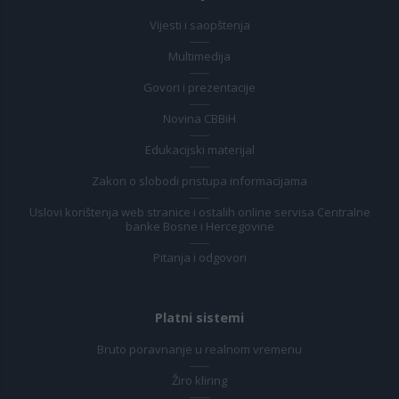
Vijesti i saopštenja
Multimedija
Govori i prezentacije
Novina CBBiH
Edukacijski materijal
Zakon o slobodi pristupa informacijama
Uslovi korištenja web stranice i ostalih online servisa Centralne
banke Bosne i Hercegovine
Pitanja i odgovori
Platni sistemi
Bruto poravnanje u realnom vremenu
Žiro kliring