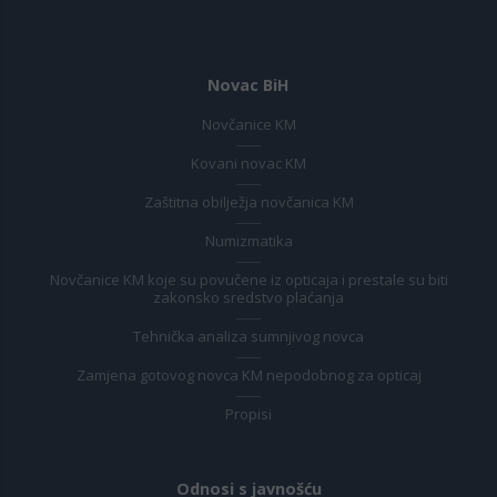
Novac BiH
Novčanice KM
Kovani novac KM
Zaštitna obilježja novčanica KM
Numizmatika
Novčanice KM koje su povučene iz opticaja i prestale su biti
zakonsko sredstvo plaćanja
Tehnička analiza sumnjivog novca
Zamjena gotovog novca KM nepodobnog za opticaj
Propisi
Odnosi s javnošću