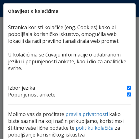
Obavijest o kolačićima
MENI
Stranica koristi kolačiće (eng. Cookies) kako bi
Kursna lista
poboljšala korisničko iskustvo, omogućila web
lokaciji da radi pravilno i analizirala web promet.
07. august 2026.,
Srednji
Kursna lista
U kolačićima se čuvaju informacije o odabranom
jeziku i popunjenosti ankete, kao i dio za analitičke
svrhe.
EUR
CHF
GBP
1,95583
2,092692
2,282049
1
EMU
Švicarska
V.Britanija
Izbor jezika
Popunjenost ankete
BAM:USD
1,7250
Molimo vas da pročitate
pravila privatnosti
kako
1,7000
biste saznali na koji način prikupljamo, koristimo i
štitimo vaše lične podatke te
politiku kolačića
za
1,6750
poboljšanje korisničkog iskustva.
07.07.
09.07.
11.07.
15.07.
17.07.
21.07.
23.07.
25.07.
29.07.
31.07.
04.08.
06.08.