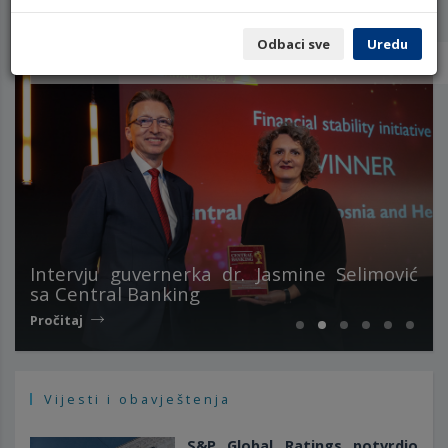
Odbaci sve
Uredu
Vijesti i obavještenja
Intervju guvernerka dr. Jasmine Selimović
sa Central Banking
Pročitaj
Vijesti i obavještenja
S&P Global Ratings potvrdio